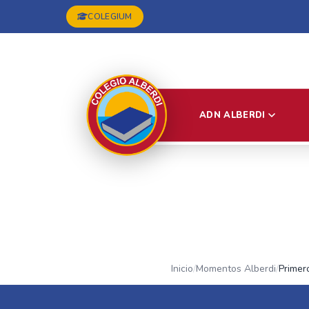
COLEGIUM
ADN ALBERDI
Inicio
/
Momentos Alberdi
/