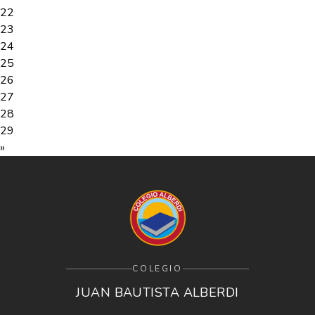
22
23
24
25
26
27
28
29
»
COLEGIO
JUAN BAUTISTA ALBERDI