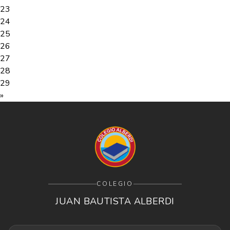
23
24
25
26
27
28
29
»
COLEGIO
JUAN BAUTISTA ALBERDI